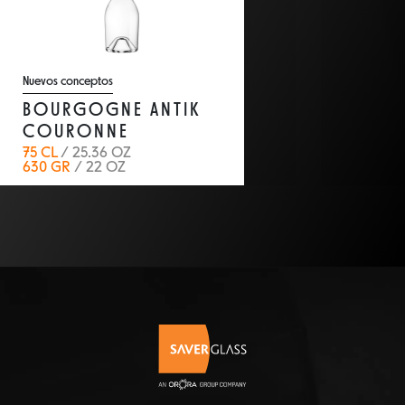
Nuevos conceptos
BOURGOGNE ANTIK
COURONNE
75 CL
/ 25.36 OZ
630 GR
/ 22 OZ