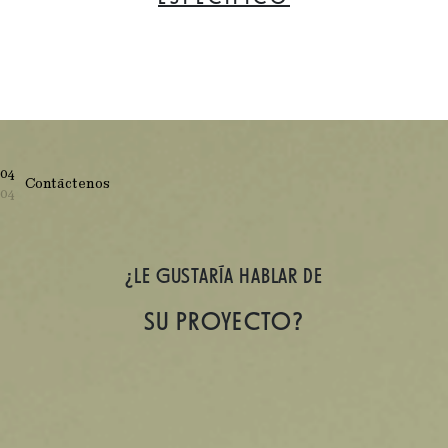
04
Contáctenos
04
¿LE GUSTARÍA HABLAR DE
SU PROYECTO?