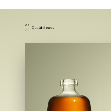
02
Contáctenos
02