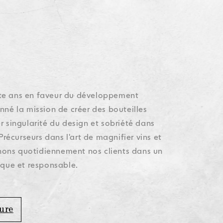
oup
oup
oup
oup
Accessibilité
Accessibilité
Accessibilité
Accessibilité
oup
Accessibilité
nte ans en faveur du développement
nné la mission de créer des bouteilles
r singularité du design et sobriété dans
 Précurseurs dans l'art de magnifier vins et
ons quotidiennement nos clients dans un
nique et responsable.
.
ure