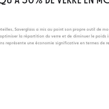
QU'À 30% DE VERRE EN M
outeilles, Saverglass a mis au point son propre outil de m
ptimiser la répartition du verre et de diminuer le poids
 représente une économie significative en termes de re