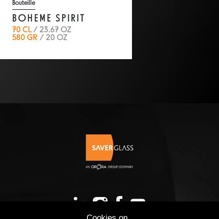
Bouteille
BOHEME SPIRIT
70 CL
/ 23.67 OZ
580 GR
/ 20 OZ