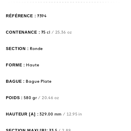
RÉFÉRENCE :
7394
CONTENANCE :
75 cl
/ 25.36 oz
SECTION :
Ronde
FORME :
Haute
BAGUE :
Bague Plate
POIDS :
580 gr
/ 20.46 oz
HAUTEUR [A] :
329.00 mm
/ 12.95 in
SECTION MAXI [B]:
73,5
/ 2.89