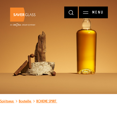
Aller au contenu principal
MENU
Spiritueux
Bouteille
BOHEME SPIRIT