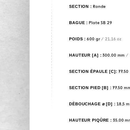
SECTION :
Ronde
BAGUE :
Plate SB 29
POIDS :
600 gr
/ 21.16 oz
HAUTEUR [A] :
300.00 mm
/ 
SECTION ÉPAULE [C]:
77.5
SECTION PIED [B] :
77.50 
DÉBOUCHAGE ⌀ [D] :
18,5 
HAUTEUR PIQÛRE :
35.00 