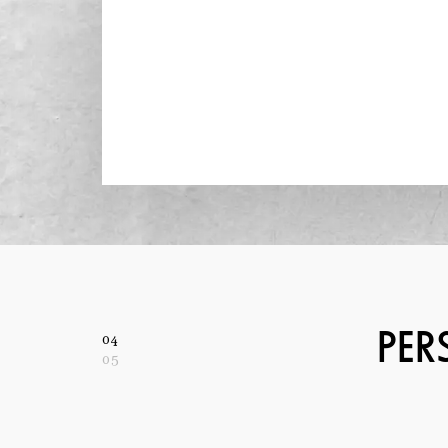
PER
04
05