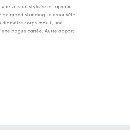
oup
oup
oup
oup
Accessibilité
Accessibilité
Accessibilité
Accessibilité
ne version stylisée et rajeunie
oup
Accessibilité
 de grand standing se renouvèle
 diamètre corps réduit, une
 d’une bague carrée. Autre apport