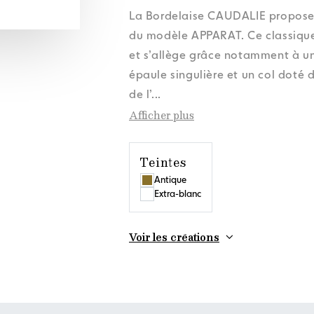
onnées personnelles
onnées personnelles
onnées personnelles
onnées personnelles
Actualités
Actualités
Actualités
Actualités
Politique cookies
Politique cookies
Politique cookies
Politique cookies
Orora Gr
Orora Gr
Orora Gr
Orora Gr
La Bordelaise CAUDALIE propose u
onnées personnelles
Actualités
Politique cookies
Orora Gr
du modèle APPARAT. Ce classique
et s’allège grâce notamment à un
épaule singulière et un col doté
de l’
...
Afficher plus
Teintes
Antique
Extra-blanc
Voir les créations