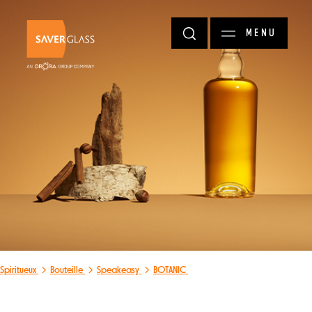
Aller au contenu principal
MENU
Spiritueux
Bouteille
Speakeasy
BOTANIC