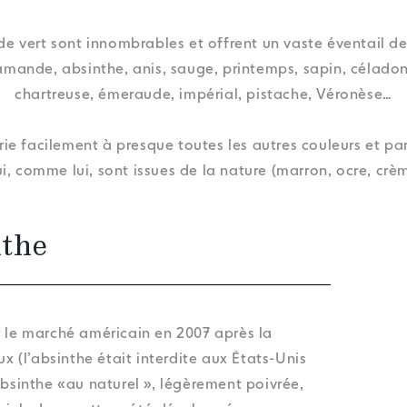
e vert sont innombrables et offrent un vaste éventail de 
amande, absinthe, anis, sauge, printemps, sapin, céladon
chartreuse, émeraude, impérial, pistache, Véronèse…
rie facilement à presque toutes les autres couleurs et pa
ui, comme lui, sont issues de la nature (marron, ocre, cr
nthe
r le marché américain en 2007 après la
ux (l’absinthe était interdite aux États-Unis
absinthe «au naturel », légèrement poivrée,