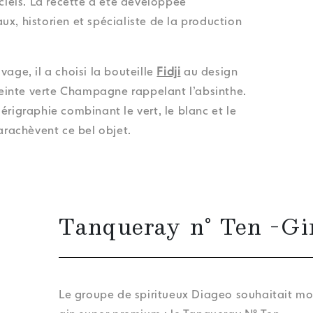
iciels. La recette a été développée
x, historien et spécialiste de la production
age, il a choisi la bouteille
Fidji
au design
 teinte verte Champagne rappelant l’absinthe.
érigraphie combinant le vert, le blanc et le
parachèvent ce bel objet.
Tanqueray n° Ten -Gi
Le groupe de spiritueux Diageo souhaitait mod