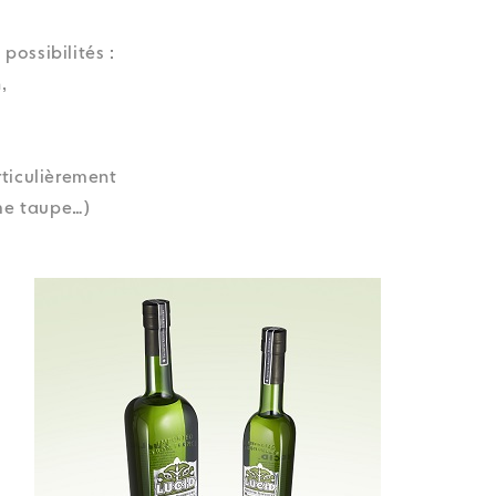
possibilités :
,
rticulièrement
ème taupe…)