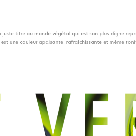
onnées personnelles
onnées personnelles
onnées personnelles
onnées personnelles
Actualités
Actualités
Actualités
Actualités
Politique cookies
Politique cookies
Politique cookies
Politique cookies
Orora Gr
Orora Gr
Orora Gr
Orora Gr
onnées personnelles
Actualités
Politique cookies
Orora Gr
 juste titre au monde végétal qui est son plus digne rep
t est une couleur apaisante, rafraîchissante et même toni