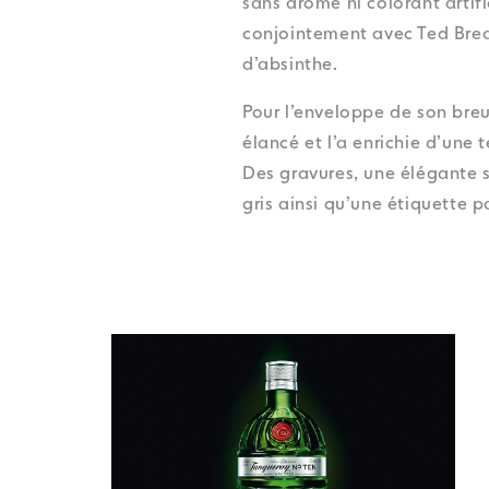
sans arôme ni colorant artif
conjointement avec Ted Breau
d’absinthe.
Pour l’enveloppe de son breuv
élancé et l’a enrichie d’une
Des gravures, une élégante s
gris ainsi qu’une étiquette 