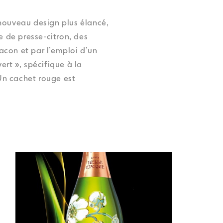
 nouveau design plus élancé,
 de presse-citron, des
acon et par l’emploi d’un
ert », spécifique à la
Un cachet rouge est