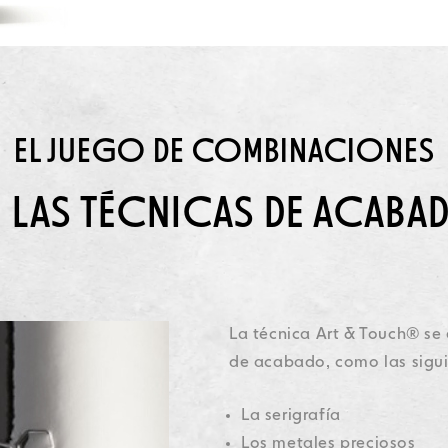
EL JUEGO DE COMBINACIONES
N LAS TÉCNICAS DE ACABA
La técnica Art & Touch® se
de acabado, como las sigu
La serigrafía
Los metales preciosos