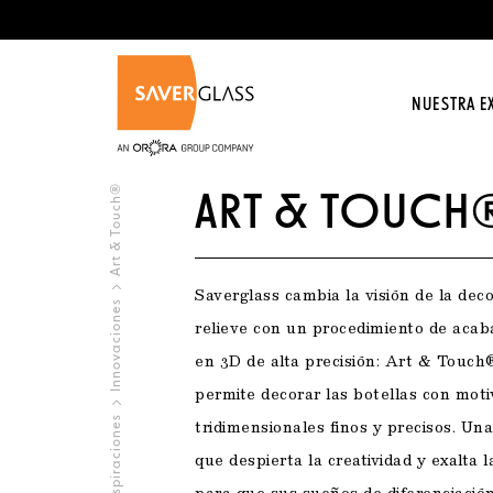
Pasar al contenido principal
NUESTRA E
NUESTRA EXPERTICIA >
NUESTROS PRODUCTOS >
REALICE SU PROYECTO >
INSPIRACIONES >
CONTÁCTENOS >
ÚNETE A NOSOTROS >
Art & Touch®
ART & TOUCH
NUESTROS TRABAJOS
ELIJA UNA BOTELLA DENTRO DEL CATÁLOGO
¿QUÉ DESEA?
QUIÉNES SOMOS
Saverglass cambia la visión de la dec
Innovaciones
relieve con un procedimiento de aca
Vidriero en Saverglass
Anime su marca
La política de RR.HH
en 3D de alta precisión: Art & Touch
NOVEDADES
TEND
Bebidas espirituosas
permite decorar las botellas con moti
Pasión por la decoración de alta presición
Premiumización de su oferta
Formación
Inspiraciones
tridimensionales finos y precisos. Un
Vinos tranquilos
que despierta la creatividad y exalta 
Crear un producto único