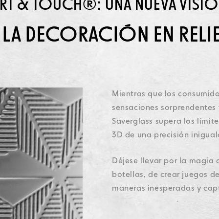
RT & TOUCH®: UNA NUEVA VISI
Datos personales
Datos personales
Datos personales
Datos personales
Noticias
Noticias
Noticias
Noticias
Política de cookies
Política de cookies
Política de cookies
Política de cookies
Orora Group
Orora Group
Orora Group
Orora Group
Datos personales
Noticias
Política de cookies
Orora Group
 LA DECORACIÓN EN RELI
Mientras que los consumido
sensaciones sorprendentes y 
Saverglass supera los límit
3D de una precisión inigua
Déjese llevar por la magia 
botellas, de crear juegos d
maneras inesperadas y capt