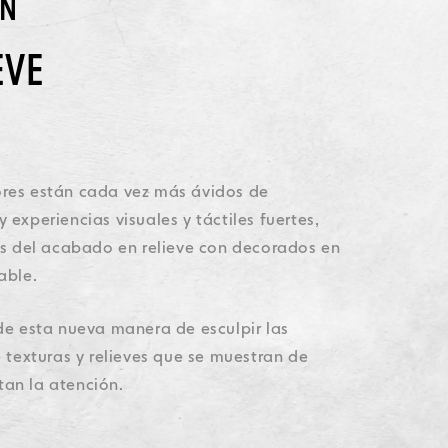
ÓN
Accesibilidad
Accesibilidad
Accesibilidad
Accesibilidad
Accesibilidad
EVE
res están cada vez más ávidos de
experiencias visuales y táctiles fuertes,
es del acabado en relieve con decorados en
lable.
de esta nueva manera de esculpir las
e texturas y relieves que se muestran de
an la atención.