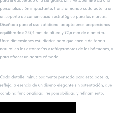
para el etiquetado o la serigrafía. MINIMAL permite así una
personalización impactante, transformando cada botella en
un soporte de comunicación estratégico para las marcas.
Diseñada para el uso cotidiano, adopta unas proporciones
equilibradas: 257,4 mm de altura y 72,6 mm de diámetro.
Unas dimensiones estudiadas para que encaje de forma
natural en las estanterías y refrigeradores de los bármanes, y
para ofrecer un agarre cómodo.
Cada detalle, minuciosamente pensado para esta botella,
refleja la esencia de un diseño elegante sin ostentación, que
combina funcionalidad, responsabilidad y refinamiento.